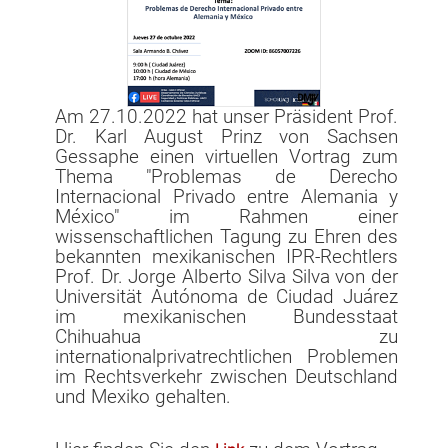
Mexikanische Richterin erklärt gesetzliche Obergrenze für
Gewinnbeteiligung für verfassungswidrig
Erfahrungsbericht: Als Anwalt in Mexiko
Vorstandssitzung am 16.02.2023
Am 27.10.2022 hat unser Präsident Prof.
Artikel in der Deutschen Welle zur mexikanischen
Dr. Karl August Prinz von Sachsen
Energiepolitik
Gessaphe einen virtuellen Vortrag zum
Thema "Problemas de Derecho
Mexiko: geplante Reform für Homeoffice-Arbeitsplätze
Internacional Privado entre Alemania y
México" im Rahmen einer
Vortrag Internationales Privatrecht von Prof. Dr. von
wissenschaftlichen Tagung zu Ehren des
Sachsen Gessaphe
bekannten mexikanischen IPR-Rechtlers
Prof. Dr. Jorge Alberto Silva Silva von der
Tagungsbericht zur Jahrestagung 2021
Universität Autónoma de Ciudad Juárez
im mexikanischen Bundesstaat
Jahrestagung 2021 in Berlin
Chihuahua zu
internationalprivatrechtlichen Problemen
Jahrestagung 2020 rein virtuell
im Rechtsverkehr zwischen Deutschland
Aufsatz zum Thema Außenhandelsrecht
und Mexiko gehalten.
Trauer um ehemaliges Vorstandsmitglied