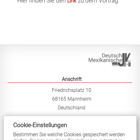
Hier finden Sie den
zu dem Vortrag.
Link
In Mexiko sind Beurkundungen nun auch in nahuatl und
maya möglich
25.10.2019: Mitgliederversammlung wählt neue
Beisitzerin
Vorstand
Veranstaltungen
Links und Literatur
Anschrift
Mitgliedschaft
Friedrichsplatz 10
Kontakt
68165 Mannheim
Deutschland
Deutsch-Mexikanische Juristenvereinigung e.V.
Cookie-Einstellungen
Kontakt
Bestimmen Sie welche Cookies gespeichert werden