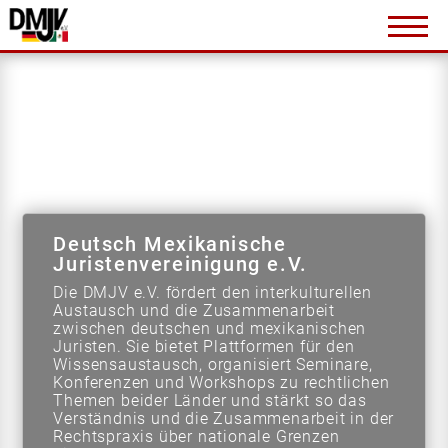
Veranstaltungen
Links und Literatur
Mitgliedschaft
Kontakt
Deutsch-Mexikanische Juristenvereinigung e.V.
Deutsch Mexikanische
Juristenvereinigung e.V.
Die DMJV e.V. fördert den interkulturellen
Austausch und die Zusammenarbeit
info@dmjv.de
zwischen deutschen und mexikanischen
Juristen. Sie bietet Plattformen für den
+49 (0)621 1782382
Wissensaustausch, organisiert Seminare,
vCard speichern
Konferenzen und Workshops zu rechtlichen
Themen beider Länder und stärkt so das
Verständnis und die Zusammenarbeit in der
Rechtspraxis über nationale Grenzen