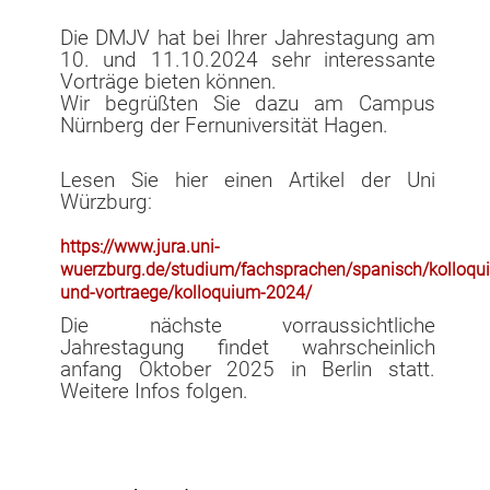
Mexikanische Richterin erklärt gesetzliche Obergrenze für
Gewinnbeteiligung für verfassungswidrig
Die DMJV hat bei Ihrer Jahrestagung am
10. und 11.10.2024 sehr interessante
Erfahrungsbericht: Als Anwalt in Mexiko
Vorträge bieten können.
Wir begrüßten Sie dazu am Campus
Vorstandssitzung am 16.02.2023
Nürnberg der Fernuniversität Hagen.
Artikel in der Deutschen Welle zur mexikanischen
Energiepolitik
Lesen Sie hier einen Artikel der Uni
Würzburg:
Mexiko: geplante Reform für Homeoffice-Arbeitsplätze
https://www.jura.uni-
Vortrag Internationales Privatrecht von Prof. Dr. von
wuerzburg.de/studium/fachsprachen/spanisch/kolloqui
Sachsen Gessaphe
und-vortraege/kolloquium-2024/
Tagungsbericht zur Jahrestagung 2021
Die nächste vorraussichtliche
Jahrestagung findet wahrscheinlich
Jahrestagung 2021 in Berlin
anfang Oktober 2025 in Berlin statt.
Weitere Infos folgen.
Jahrestagung 2020 rein virtuell
Aufsatz zum Thema Außenhandelsrecht
Trauer um ehemaliges Vorstandsmitglied