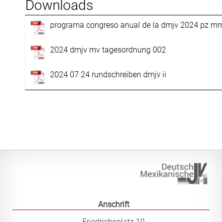
In Mexiko sind Beurkundungen nun auch in nahuatl und
maya möglich
programa congreso anual de la dmjv 2024 pz m
25.10.2019: Mitgliederversammlung wählt neue
Beisitzerin
2024 dmjv mv tagesordnung 002
Vorstand
2024 07 24 rundschreiben dmjv ii
Veranstaltungen
Links und Literatur
Mitgliedschaft
Kontakt
Deutsch-Mexikanische Juristenvereinigung e.V.
Anschrift
Friedrichsplatz 10