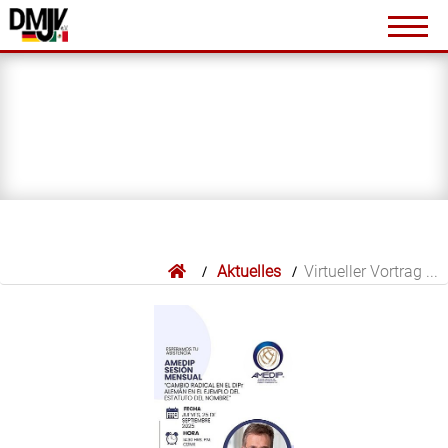
de Derecho Internacional Privado
Jahrestagung der Deutsch - Mexikanische Juristenverein
e.V. 2025 – Anmeldung bis spätestens 01.10.2025
Mexiko im Umbruch – Justizreform, Kartellbekämpfung
und neue Compliance-Risiken: Länderreport von
Rechtsanwalt Moritz Deppe (RIW 7/2025, S. 509 ff.)
Unifying the Commercial World - 30th Birthday of the
UNIDROIT Principles of International Commercial
Contracts at the occasion of the DGJV 40th Anniversary
Jahrestagung der DMJV 2024
Aktuelles
Virtueller Vortrag ...
Vorstandssitzung am 31.01.2024
DMJV bei der Feier des mexikanischen
Unabhängigkeitstag dabei
Jahrestagung der DMJV 2023 - Programm und
Tagesordnung der MV