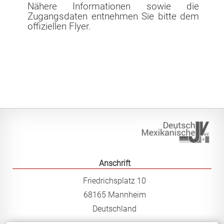
Nähere Informationen sowie die
In Mexiko sind Beurkundungen nun auch in nahuatl und
Zugangsdaten entnehmen Sie bitte dem
maya möglich
offiziellen Flyer.
25.10.2019: Mitgliederversammlung wählt neue
Beisitzerin
Vorstand
Veranstaltungen
Links und Literatur
Mitgliedschaft
Kontakt
Anschrift
Friedrichsplatz 10
68165 Mannheim
Deutsch-Mexikanische Juristenvereinigung e.V.
Deutschland