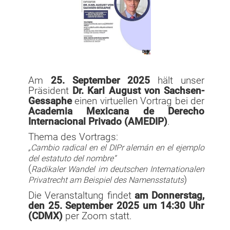
Mexikanische Richterin erklärt gesetzliche Obergrenze für
Gewinnbeteiligung für verfassungswidrig
Erfahrungsbericht: Als Anwalt in Mexiko
Vorstandssitzung am 16.02.2023
Artikel in der Deutschen Welle zur mexikanischen
Energiepolitik
Am
25. September 2025
hält unser
Präsident
Dr. Karl August von Sachsen-
Mexiko: geplante Reform für Homeoffice-Arbeitsplätze
Gessaphe
einen virtuellen Vortrag bei der
Academia Mexicana de Derecho
Vortrag Internationales Privatrecht von Prof. Dr. von
Internacional Privado (AMEDIP)
.
Sachsen Gessaphe
Thema des Vortrags:
Tagungsbericht zur Jahrestagung 2021
„Cambio radical en el DIPr alemán en el ejemplo
del estatuto del nombre“
Jahrestagung 2021 in Berlin
(
Radikaler Wandel im deutschen Internationalen
)
Privatrecht am Beispiel des Namensstatuts
Jahrestagung 2020 rein virtuell
Die Veranstaltung findet
am Donnerstag,
Aufsatz zum Thema Außenhandelsrecht
den 25. September 2025 um 14:30 Uhr
(CDMX)
per Zoom statt.
Trauer um ehemaliges Vorstandsmitglied