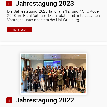
Jahrestagung 2023
Die Jahrestagung 2023 fand am 12. und 13. Oktober
Deutsch-Mexikanische Juristenvereinigung e.V.
2023 in Frankfurt am Main statt, mit interessanten
Vorträgen unter anderem der Uni Würzburg.
mehr lesen
info@dmjv.de
+49 (0)621 1782382
vCard speichern
Jahrestagung 2022