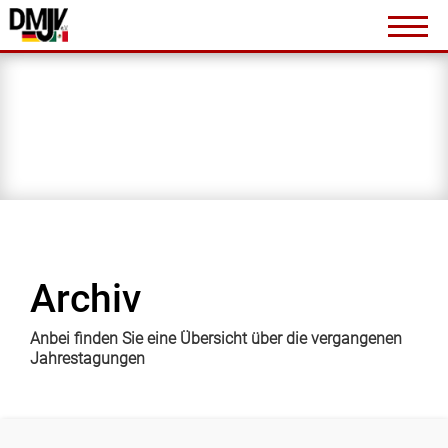
Veranstaltungen
Jahrestagungen
Archiv
Jahrestagung 2023
Jahrestagung 2022
Jahrestagung 2021
Jahrestagung 2020
Jahrestagung 2019
Archiv
Links und Literatur
Anbei finden Sie eine Übersicht über die vergangenen
Mitgliedschaft
Jahrestagungen
Kontakt